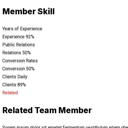
Member Skill
Years of Experience
Experience
92%
Public Relations
Relations
50%
Conversion Rates
Conversion
50%
Clients Daily
Clients
89%
Related
Related Team Member
Sorem ipsum dolor sit ametet fermentum vestibulum etiam che