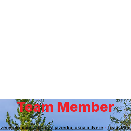
Team Member
zény, okrasné záhrady a jazierka, okná a dvere
-
Team Mem