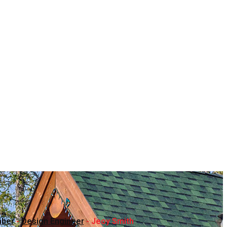
ber
-
Design Engineer
-
Jeoy Smith