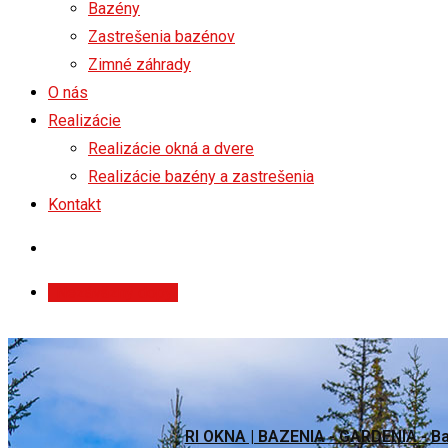
Bazény
Zastrešenia bazénov
Zimné záhrady
O nás
Realizácie
Realizácie okná a dvere
Realizácie bazény a zastrešenia
Kontakt
Nezáväzný dopyt
RI OKNA | BAZENIA - GARDENIA - Ba