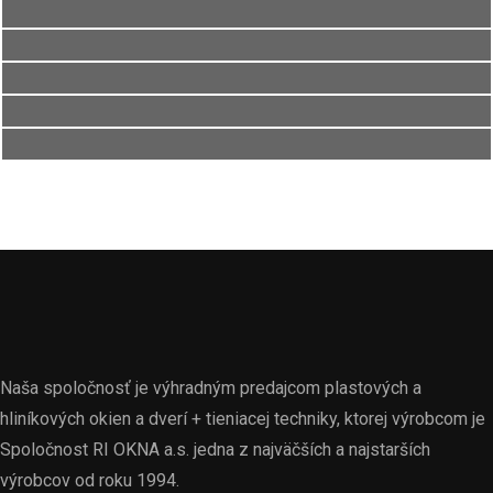
Commercial
,
Interior
,
Residential
Roof Construction
Interior
,
Residential
Roof Construction
Roof Construction
Naša spoločnosť je výhradným predajcom plastových a
hliníkových okien a dverí + tieniacej techniky, ktorej výrobcom je
Spoločnost RI OKNA a.s. jedna z najväčších a najstarších
výrobcov od roku 1994.