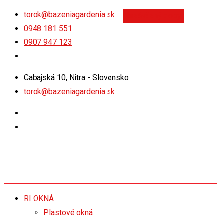
Skip
torok@bazeniagardenia.sk
Nezáväzný dopyt
to
0948 181 551
content
0907 947 123
Cabajská 10, Nitra - Slovensko
torok@bazeniagardenia.sk
RI OKNÁ
Plastové okná